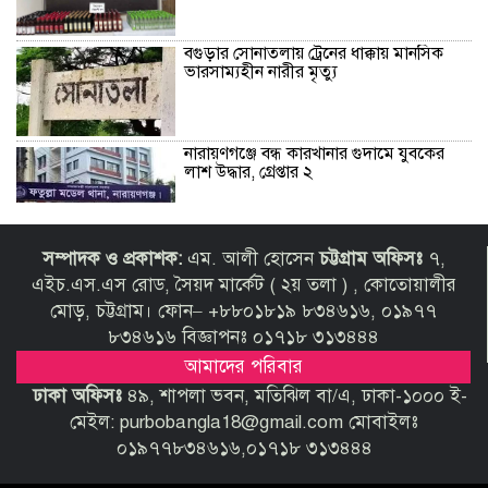
বগুড়ার সোনাতলায় ট্রেনের ধাক্কায় মানসিক
ভারসাম্যহীন নারীর মৃত্যু
নারায়ণগঞ্জে বন্ধ কারখানার গুদামে যুবকের
লাশ উদ্ধার, গ্রেপ্তার ২
সালমান খান ও তার বোনের বিরুদ্ধে কোটি
সম্পাদক ও প্রকাশক:
এম. আলী হোসেন
চট্টগ্রাম অফিসঃ
৭,
টাকার প্রতারণার অভিযোগ
এইচ.এস.এস রোড, সৈয়দ মার্কেট ( ২য় তলা ) , কোতোয়ালীর
মোড়, চট্টগ্রাম। ফোন– +৮৮০১৮১৯ ৮৩৪৬১৬, ০১৯৭৭
৮৩৪৬১৬ বিজ্ঞাপনঃ ০১৭১৮ ৩১৩৪৪৪
শ্রীলঙ্কার কারাগারে দাঙ্গায় নিহত ৩, আহত ২৩
আমাদের পরিবার
ঢাকা অফিসঃ
৪৯, শাপলা ভবন, মতিঝিল বা/এ, ঢাকা-১০০০ ই-
মেইল: purbobangla18@gmail.com মোবাইলঃ
০১৯৭৭৮৩৪৬১৬,০১৭১৮ ৩১৩৪৪৪
পাকুন্দিয়ায় যাত্রীবাহী বাস নিয়ন্ত্রণ হারিয়ে
দুর্ঘটনা, নিহত ২