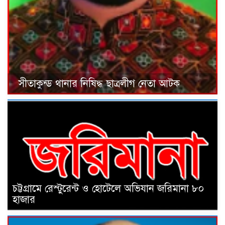
সীতাকুন্ড থানার নিষিদ্ধ ছাত্রলীগ নেতা আটক
চট্টগ্রামে রেস্টুরেন্ট ও হোটেলে অভিযান জরিমানা ৮০
হাজার