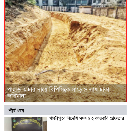
পাহাড় কাটার দায়ে বিপিসিকে সাড়ে ৯ লাখ টাকা
জরিমানা
শীর্ষ খবর
গাজীপুরে বিদেশি মদসহ ২ কারবারি গ্রেফতার