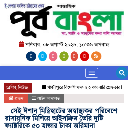
শনিবার, ০৮ অগাস্ট ২০২৬, ১০:৩৬ অপরাহ্ন
Toggle navigation
ব্রেকিং নিউজ
গাজীপুরে বিদেশি মদসহ ২ কারবারি গ্রেফতার
বগুড়ার 
প্রচ্ছদ
আইন আদালত
সেই ঈশান মিস্ত্রিহাটের অস্বাস্থ্যকর পরিবেশে
রাসায়নিক মিশিয়ে আইসক্রিম তৈরি দুটি
ফ্যাক্টরিকে ৫০ হাজার টাকা জরিমানা