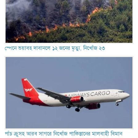
স্পেনে ভয়াবহ দাবানলে ১২ জনের মৃত্যু, নিখোঁজ ২৩
পাঁচ ক্রুসহ আরব সাগরে নিখোঁজ পাকিস্তানের মালবাহী বিমান