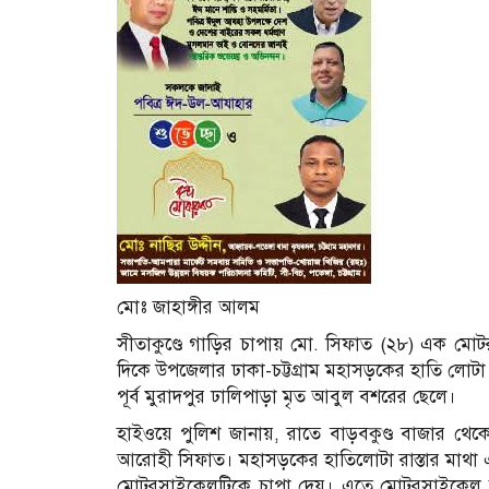
মোঃ জাহাঙ্গীর আলম
সীতাকুণ্ডে গাড়ির চাপায় মো. সিফাত (২৮) এক ম
দিকে উপজেলার ঢাকা-চট্টগ্রাম মহাসড়কের হাতি লোটা 
পূর্ব মুরাদপুর ঢালিপাড়া মৃত আবুল বশরের ছেলে।
হাইওয়ে পুলিশ জানায়, রাতে বাড়বকুণ্ড বাজার থ
আরোহী সিফাত। মহাসড়কের হাতিলোটা রাস্তার মাথা 
মোটরসাইকেলটিকে চাপা দেয়। এতে মোটরসাইকেল দুমড়ে