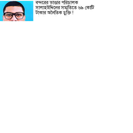
বন্দরের ভাণ্ডার পরিচালক
সালাহউদ্দিনের সম্মতিতে ৬৯ কোটি
টাকার অনৈতিক চুক্তি !
কুড়িগ্রাম সীমান্তে মোটরসাইকেলে
মিললো ৬ কেজি ‘ভারতীয় গাঁজা’
ঢাকা মহানগর পুলিশের ৭ কর্মকর্তাকে
বদলি
চট্টগ্রাম প্রেসক্লাবের ‘জুলাই বিপ্লব স্মৃতি
ফুটবল টুর্নামেন্ট’ ফাইনালে প্রিন্ট ও
ইলেকট্রনিক মিডিয়া টিম যৌথ
চ্যাম্পিয়ান
বাবুই পাখির বাসা