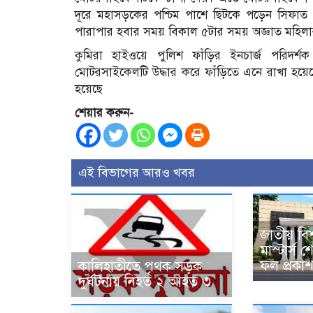
দূরে মহাসড়কের পশ্চিম পাশে ছিটকে পড়েন সিফাত এব
পারাপার হবার সময় বিকাল ৫টার সময় অজ্ঞাত মহিলার মৃত
কুমিরা হাইওয়ে পুলিশ ফাঁড়ির ইনচার্জ পরিদর্
মোটরসাইকেলটি উদ্ধার করে ফাঁড়িতে এনে রাখা হয়েছে।
হয়েছে
শেয়ার করুন-
এই বিভাগের আরও খবর
জাতীয় বিশ
মাস্টার্স শ
ফল প্রকা
কালিহাতীতে পৃথক সড়ক
দুর্ঘটনায় নিহত ২ আহত ৩