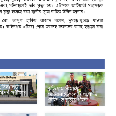
ং ঘটনাস্থলেই তাঁর মৃত্যু হয়। এইদিকে ভাটিয়ারী মহাসড়ক
্যু হয়েছে বলে স্থানীয় সূত্রে নাজিম উদ্দিন জানান।
শক মো. আব্দুল হাকিম আজাদ বলেন, দুমড়ে-মুচড়ে যাওয়া
 আইনগত প্রক্রিয়া শেষে মরদেহ স্বজনদের কাছে হস্তান্তর করা
্ববিদ্যালয়ের
কুড়িগ্রাম সীমান্তে
েষপর্ব পরীক্ষার
মোটরসাইকেলে মিললো ৬
শ
কেজি ‘ভারতীয় গাঁজা’