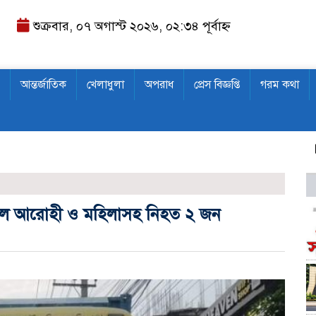
শুক্রবার, ০৭ অগাস্ট ২০২৬, ০২:৩৪ পূর্বাহ্ন
আন্তর্জাতিক
খেলাধুলা
অপরাধ
প্রেস বিজ্ঞপ্তি
গরম কথা
কা
াইকেল আরোহী ও মহিলাসহ নিহত ২ জন