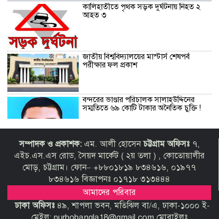
কালিহাতীতে পৃথক সড়ক দুর্ঘটনায় নিহত ২
আহত ৩
জাতীয় বিশ্ববিদ্যালয়ের মাস্টার্স শেষপর্ব
পরীক্ষার ফল প্রকাশ
বন্দরের ভাণ্ডার পরিচালক সালাহউদ্দিনের
সম্মতিতে ৬৯ কোটি টাকার অনৈতিক চুক্তি !
সম্পাদক ও প্রকাশক:
এম. আলী হোসেন
চট্টগ্রাম অফিসঃ
৭,
এইচ.এস.এস রোড, সৈয়দ মার্কেট ( ২য় তলা ) , কোতোয়ালীর
মোড়, চট্টগ্রাম। ফোন– +৮৮০১৮১৯ ৮৩৪৬১৬, ০১৯৭৭
৮৩৪৬১৬ বিজ্ঞাপনঃ ০১৭১৮ ৩১৩৪৪৪
কুড়িগ্রাম সীমান্তে মোটরসাইকেলে মিললো ৬
আমাদের পরিবার
কেজি ‘ভারতীয় গাঁজা’
ঢাকা অফিসঃ
৪৯, শাপলা ভবন, মতিঝিল বা/এ, ঢাকা-১০০০ ই-
মেইল: purbobangla18@gmail.com মোবাইলঃ