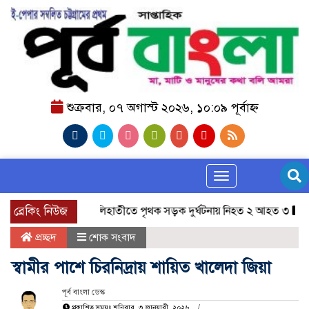
শুক্রবার, ০৭ অগাস্ট ২০২৬, ১০:০৯ পূর্বাহ্ন
Toggle navigation
ব্রেকিং নিউজ
কালিহাতীতে পৃথক সড়ক দুর্ঘটনায় নিহত ২ আহত ৩
জাতীয় 
প্রচ্ছদ
শোক সংবাদ
স্বামীর পাশে চিরনিদ্রায় শায়িত খালেদা জিয়া
পূর্ব বাংলা ডেস্ক
প্রকাশিত সময়ঃ শনিবার, ৩ জানুয়ারী, ২০২৬