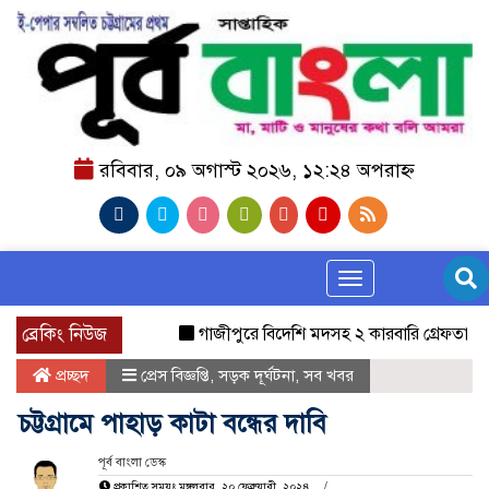
রবিবার, ০৯ অগাস্ট ২০২৬, ১২:২৪ অপরাহ্ন
Toggle navigation
ব্রেকিং নিউজ
গাজীপুরে বিদেশি মদসহ ২ কারবারি গ্রেফতার
বগু
প্রচ্ছদ
প্রেস বিজ্ঞপ্তি
,
সড়ক দূর্ঘটনা
,
সব খবর
চট্টগ্রামে পাহাড় কাটা বন্ধের দাবি
পূর্ব বাংলা ডেস্ক
প্রকাশিত সময়ঃ মঙ্গলবার, ২০ ফেব্রুয়ারী, ২০২৪