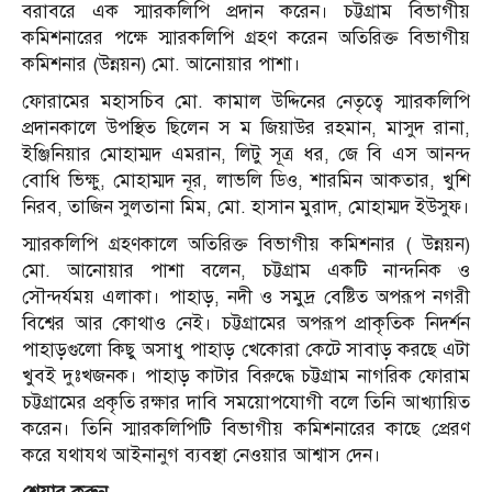
বরাবরে এক স্মারকলিপি প্রদান করেন। চট্টগ্রাম বিভাগীয়
কমিশনারের পক্ষে স্মারকলিপি গ্রহণ করেন অতিরিক্ত বিভাগীয়
কমিশনার (উন্নয়ন) মো. আনোয়ার পাশা।
ফোরামের মহাসচিব মো. কামাল উদ্দিনের নেতৃত্বে স্মারকলিপি
প্রদানকালে উপস্থিত ছিলেন স ম জিয়াউর রহমান, মাসুদ রানা,
ইঞ্জিনিয়ার মোহাম্মদ এমরান, লিটু সূত্র ধর, জে বি এস আনন্দ
বোধি ভিক্ষু, মোহাম্মদ নূর, লাভলি ডিও, শারমিন আকতার, খুশি
নিরব, তাজিন সুলতানা মিম, মো. হাসান মুরাদ, মোহাম্মদ ইউসুফ।
স্মারকলিপি গ্রহণকালে অতিরিক্ত বিভাগীয় কমিশনার ( উন্নয়ন)
মো. আনোয়ার পাশা বলেন, চট্টগ্রাম একটি নান্দনিক ও
সৌন্দর্যময় এলাকা। পাহাড়, নদী ও সমুদ্র বেষ্টিত অপরূপ নগরী
বিশ্বের আর কোথাও নেই। চট্টগ্রামের অপরূপ প্রাকৃতিক নিদর্শন
পাহাড়গুলো কিছু অসাধু পাহাড় খেকোরা কেটে সাবাড় করছে এটা
খুবই দুঃখজনক। পাহাড় কাটার বিরুদ্ধে চট্টগ্রাম নাগরিক ফোরাম
চট্টগ্রামের প্রকৃতি রক্ষার দাবি সময়োপযোগী বলে তিনি আখ্যায়িত
করেন। তিনি স্মারকলিপিটি বিভাগীয় কমিশনারের কাছে প্রেরণ
করে যথাযথ আইনানুগ ব্যবস্থা নেওয়ার আশ্বাস দেন।