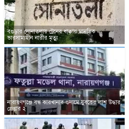
বগুড়ার সোনাতলায় ট্রেনের ধাক্কায় মানসিক
ভারসাম্যহীন নারীর মৃত্যু
নারায়ণগঞ্জে বন্ধ কারখানার গুদামে যুবকের লাশ উদ্ধার,
গ্রেপ্তার ২