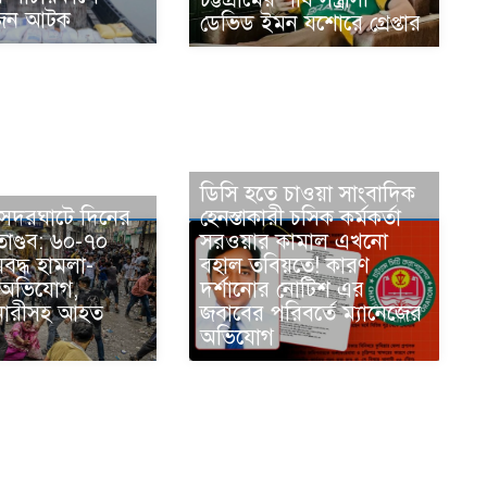
জন আটক
ডেভিড ইমন যশোরে গ্রেপ্তার
ডিসি হতে চাওয়া সাংবাদিক
ের সদরঘাটে দিনের
হেনস্তাকারী চসিক কর্মকর্তা
ণ্ডব: ৬০-৭০
সরওয়ার কামাল এখনো
বদ্ধ হামলা-
বহাল তবিয়তে! কারণ
 অভিযোগ,
দর্শানোর নোটিশ এর
বা নারীসহ আহত
জবাবের পরিবর্তে ম্যানেজের
অভিযোগ