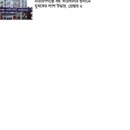
নারায়ণগঞ্জে বন্ধ কারখানার গুদামে
যুবকের লাশ উদ্ধার, গ্রেপ্তার ২
সালমান খান ও তার বোনের বিরুদ্ধে
কোটি টাকার প্রতারণার অভিযোগ
শ্রীলঙ্কার কারাগারে দাঙ্গায় নিহত ৩,
আহত ২৩
পাকুন্দিয়ায় যাত্রীবাহী বাস নিয়ন্ত্রণ
হারিয়ে দুর্ঘটনা, নিহত ২
বেগম খালেদা জিয়া স্মৃতি উন্মুক্ত ফুটবল
টুর্নামেন্ট ২০২৬ শুরু
নিরাপত্তার নিশ্চয়তা পেলে দেশে ফিরে
বিচারের মুখোমুখি হতে চান সাকিব
আল হাসান