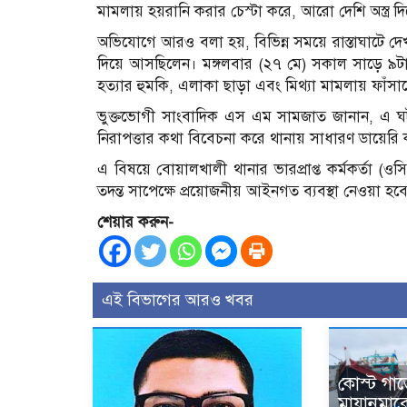
মামলায় হয়রানি করার চেস্টা করে, আরো দেশি অস্ত্র দি
অভিযোগে আরও বলা হয়, বিভিন্ন সময়ে রাস্তাঘাটে দেখ
দিয়ে আসছিলেন। মঙ্গলবার (২৭ মে) সকাল সাড়ে ৯টা
হত্যার হুমকি, এলাকা ছাড়া এবং মিথ্যা মামলায় ফাঁস
ভুক্তভোগী সাংবাদিক এস এম সামজাত জানান, এ ঘটন
নিরাপত্তার কথা বিবেচনা করে থানায় সাধারণ ডায়েরি
এ বিষয়ে বোয়ালখালী থানার ভারপ্রাপ্ত কর্মকর্তা (ওস
তদন্ত সাপেক্ষে প্রয়োজনীয় আইনগত ব্যবস্থা নেওয়া হব
শেয়ার করুন-
এই বিভাগের আরও খবর
কোস্ট গার
মায়ানমার