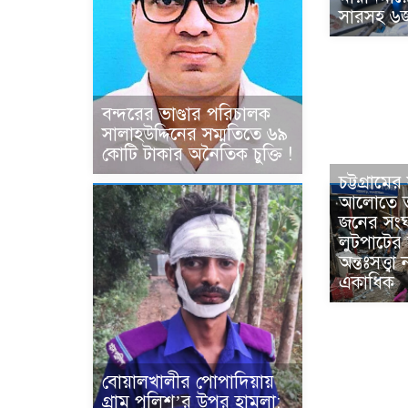
সারসহ ৬
বন্দরের ভাণ্ডার পরিচালক
সালাহউদ্দিনের সম্মতিতে ৬৯
কোটি টাকার অনৈতিক চুক্তি !
চট্টগ্রাম
আলোতে তা
জনের সংঘ
লুটপাটের
অন্তঃসত্ত্
একাধিক
বোয়ালখালীর পোপাদিয়ায়
গ্রাম পুলিশ’র উপর হামলা;