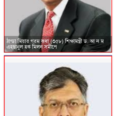
ঠান্ডা মিয়ার গরম কথা (৩৫৮) শিক্ষামন্ত্রী ড. আ ন ম
এহছানুল হক মিলন সমীপে