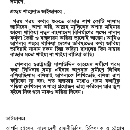
সমীপে,
শ্রদ্ধেয় শাহাদাত ভাইজানরে ,
গরম গরম কথার শুরুতে আমার লাখ কোটি সালাম
জানিবেন। আশা করি, আল্লাহ মালিকের অপার মহিমায়
ভালো থাকিয়া নতুন বাংলাদেশ বিনির্মাণের লক্ষ্যে নানান
ফর্মূলা তৈরী ও বাস্তবায়ন করিয়া ভালোই আছেন। আমিও
আপনার শহরে থাকিয়া দেশের ভবিষ্যতের কথা ভাবিয়া
ভাবিয়াই নানান রকম চিন্তা করিয়া ছাগলের তিন নাম্বার
বাচ্ছার মতো খাইয়া না খাইয়া বাঁচিয়া আছি।
গেলবার স্বরাষ্ট্রমন্ত্রী সালাউদ্দিন আহমেদ সমীপে গরম
কথা লিখিবার সময় এইবার আপনার সমীপে লিখিব
বলিয়াছিলাম বলিয়াই আপনাকে লিখিতেছি বলিয়া রাগ
করিবেন না বরং শত ব্যস্ততার মধ্যেও গরম কথাটুকু
পড়িয়া দেখিবেন ও যাহা প্রয়োজন তাহা করিবেন আর ভুল
হইলে নিজ গুনে মাফও করিয়া দিবেন।
ভাইজানরে,
আপনি হইলেন, বাংলাদেশী রাজনীতিবিদ, চিকিৎসক ও চট্টগ্রাম