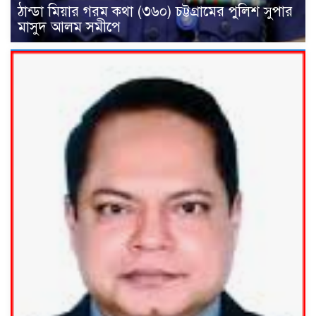
ঠান্ডা মিয়ার গরম কথা (৩৬০) চট্টগ্রামের পুলিশ সুপার
মাসুদ আলম সমীপে