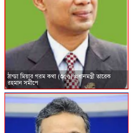
ঠান্ডা মিয়ার গরম কথা (৩৫৫) প্রধানমন্ত্রী তারেক
রহমান সমীপে