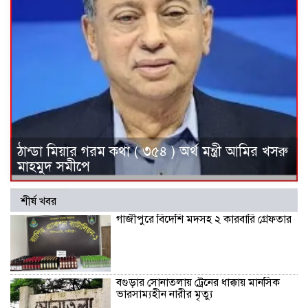
ঠান্ডা মিয়ার গরম কথা ( ৩৫৪ ) অর্থ মন্ত্রী আমির খসরু
মাহমুদ সমীপে
শীর্ষ খবর
গাজীপুরে বিদেশি মদসহ ২ কারবারি গ্রেফতার
বগুড়ার সোনাতলায় ট্রেনের ধাক্কায় মানসিক
ভারসাম্যহীন নারীর মৃত্যু