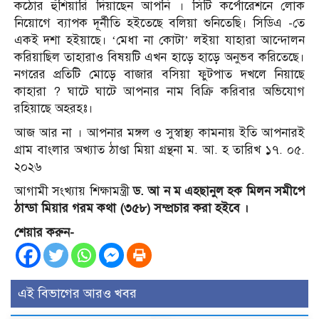
কঠোর হুঁশিয়ারি দিয়াছেন আপনি । সিটি কর্পোরেশনে লোক
নিয়োগে ব্যাপক দূর্নীতি হইতেছে বলিয়া শুনিতেছি। সিডিএ -তে
একই দশা হইয়াছে। ‘মেধা না কোটা’ লইয়া যাহারা আন্দোলন
করিয়াছিল তাহারাও বিষয়টি এখন হাড়ে হাড়ে অনুভব করিতেছে।
নগরের প্রতিটি মোড়ে বাজার বসিয়া ফুটপাত দখলে নিয়াছে
কাহারা ? ঘাটে ঘাটে আপনার নাম বিক্রি করিবার অভিযোগ
রহিয়াছে অহরহঃ।
আজ আর না । আপনার মঙ্গল ও সুস্বাস্থ্য কামনায় ইতি আপনারই
গ্রাম বাংলার অখ্যাত ঠাণ্ডা মিয়া গ্রন্থনা ম. আ. হ তারিখ ১৭. ০৫.
২০২৬
আগামী সংখ্যায় শিক্ষামন্ত্রী
ড. আ ন ম এহছানুল হক মিলন সমীপে
ঠান্ডা মিয়ার গরম কথা (৩৫৮) সম্প্রচার করা হইবে ।
শেয়ার করুন-
এই বিভাগের আরও খবর