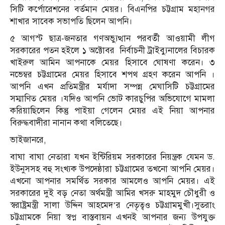
সিটি কর্পোরেশনের বর্তমান মেয়র। বিএনপির চট্টগ্রাম মহানগর
শাখার সাবেক সভাপতি ছিলেন আপনি।
৫ আগস্ট ছাত্র-জনতার গণঅভ্যুত্থান পরবর্তী আওয়ামী লীগ
সরকারের পতন হইলে ১ অক্টোবর নির্বাচনী ট্রাইব্যুনালের বিচারক
খাইরুল আমিন আপনাকে মেয়র হিসাবে ঘোষণা করেন। ৩
নভেম্বর চট্টগ্রামের মেয়র হিসাবে শপথ গ্রহণ করেন আপনি ।
আপনি এখন প্রতিমন্ত্রীর মর্যাদা সম্পন্ন মেঘাসিটি চট্টগ্রামের
সম্মাণিত মেয়র ।যদিও আপনি ভোট কারচুপির অভিযোগে মামলা
করিয়াছিলেন কিন্তু পাইয়া গেলেন মেয়র এই নিয়া আপনার
বিরুদ্ধবাদীরা নানান কথা বলিতেছে।
ভাইজানরে,
বাঘা বাঘা নেতারা যখন ইন্টিরিয়ম সরকারের নিয়ন্ত্রক যেমন ড.
ইউনুসসহ বহু সংখ্যক উপদেষ্ঠারা চট্টগ্রামের তখনো আপনি মেয়র।
এখনো আপনার সমর্থিত সরকার আমলেও আপনি মেয়র। এই
সরকারের দুই বড় নেতা অর্থমন্ত্রী আমির খসরু মাহমুদ চৌধুরী ও
স্বরাষ্ট্রমন্ত্রী সালা উদ্দিন আহমেদ’র নেতৃত্বও চট্টগ্রামমুখী।সুতরাং
চট্টগ্রামকে নিয়া স্বপ্ন বাস্তবায়ন এখনই আপনার জন্য উপযুক্ত