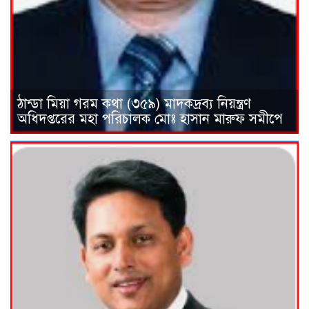
ঠান্ডা মিয়া গরম কথা (৩৫৯) মাদকদ্রব্য নিয়ন্ত্রণ
অধিদপ্তরের মহা পরিচালক মোঃ হাসান মারুফ সমীপে