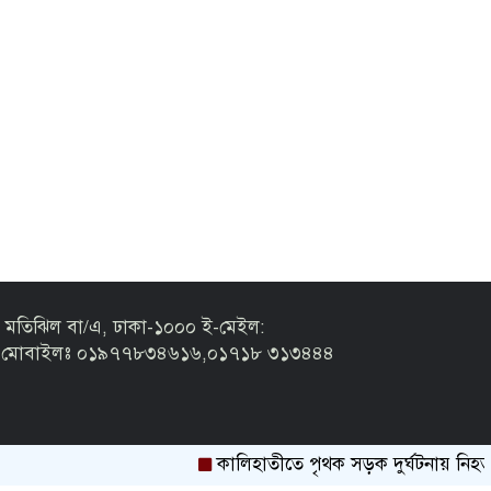
 মতিঝিল বা/এ, ঢাকা-১০০০ ই-মেইল:
m মোবাইলঃ ০১৯৭৭৮৩৪৬১৬,০১৭১৮ ৩১৩৪৪৪
কালিহাতীতে পৃথক সড়ক দুর্ঘটনায় নিহত ২ 