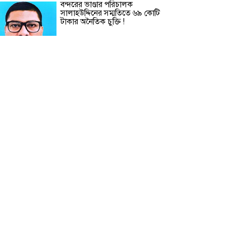
বন্দরের ভাণ্ডার পরিচালক
সালাহউদ্দিনের সম্মতিতে ৬৯ কোটি
টাকার অনৈতিক চুক্তি !
কুড়িগ্রাম সীমান্তে মোটরসাইকেলে
মিললো ৬ কেজি ‘ভারতীয় গাঁজা’
ঢাকা মহানগর পুলিশের ৭ কর্মকর্তাকে
বদলি
চট্টগ্রাম প্রেসক্লাবের ‘জুলাই বিপ্লব স্মৃতি
ফুটবল টুর্নামেন্ট’ ফাইনালে প্রিন্ট ও
ইলেকট্রনিক মিডিয়া টিম যৌথ
চ্যাম্পিয়ান
বাবুই পাখির বাসা