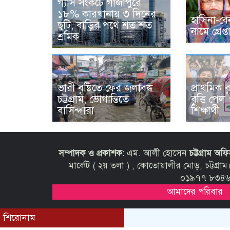
গ্যাস সংকটে গাজীপুরে
১৮% কারখানায় ৩ দিনের
হাসিনা-ব
ছুটি, বাড়ির পথে শত শত
নামে গ্রেপ
শ্রমিক
ভারী বৃষ্টিতে ফের জলাবদ্ধ
প্রাথমিক ব
চট্টগ্রাম, ভোগান্তিতে
বৃত্তি পে
বাসিন্দারা
শিক্ষার্থী
সম্পাদক ও প্রকাশক:
এম. আলী হোসেন
চট্টগ্রাম অফ
মার্কেট ( ২য় তলা ) , কোতোয়ালীর মোড়, চট্ট
০১৯৭৭ ৮৩৪৬১
আমাদের পরিবার
শিরোনাম
© All rights reserved © 2021 purbobangla