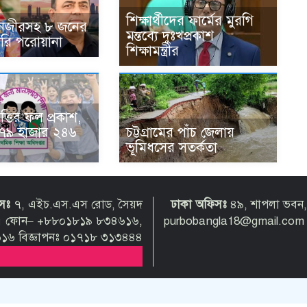
শিক্ষার্থীদের ফার্মের মুরগি
েনজীরসহ ৮ জনের
মন্তব্যে দুঃখপ্রকাশ
্তারি পরোয়ানা
শিক্ষামন্ত্রীর
ৃত্তির ফল প্রকাশ,
চট্টগ্রামের পাঁচ জেলায়
ল ৭৯ হাজার ২৪৬
ভূমিধসের সতর্কতা
িসঃ
৭, এইচ.এস.এস রোড, সৈয়দ
ঢাকা অফিসঃ
৪৯, শাপলা ভবন,
গ্রাম। ফোন– +৮৮০১৮১৯ ৮৩৪৬১৬,
purbobangla18@gmail.co
৬ বিজ্ঞাপনঃ ০১৭১৮ ৩১৩৪৪৪