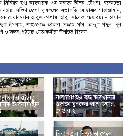
 সিনিয়র যুগ্ম আহবায়ক এম মনজুর উদ্দিন চৌধুরী, বরুমচড়া
আনচার, দক্ষিণ জেলা যুবদলের সভাপতি মোহাম্মদ শাহাজাহান,
াবেক চেয়ারম্যান আবুল কালাম আবু, সাবেক চেয়ারম্যান হাসান
ুল ইসলাম, শাহ্ওয়াজ জামাল নিজাম সনি, আব্দুল গফুর, নুর
ও অঙ্গসংগঠনের নেতাকর্মীরা উপস্থিত ছিলেন।
নারায়ণগঞ্জে বন্ধ কারখানার
নাতলায় ট্রেনের
গুদামে যুবকের লাশ উদ্ধার,
ানসিক ভারসাম্যহীন
গ্রেপ্তার ২
ু
নিরাপত্তার নিশ্চয়তা পেলে