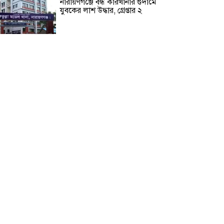
নারায়ণগঞ্জে বন্ধ কারখানার গুদামে
যুবকের লাশ উদ্ধার, গ্রেপ্তার ২
সালমান খান ও তার বোনের বিরুদ্ধে
কোটি টাকার প্রতারণার অভিযোগ
শ্রীলঙ্কার কারাগারে দাঙ্গায় নিহত ৩,
আহত ২৩
পাকুন্দিয়ায় যাত্রীবাহী বাস নিয়ন্ত্রণ
হারিয়ে দুর্ঘটনা, নিহত ২
বেগম খালেদা জিয়া স্মৃতি উন্মুক্ত ফুটবল
টুর্নামেন্ট ২০২৬ শুরু
নিরাপত্তার নিশ্চয়তা পেলে দেশে ফিরে
বিচারের মুখোমুখি হতে চান সাকিব
আল হাসান