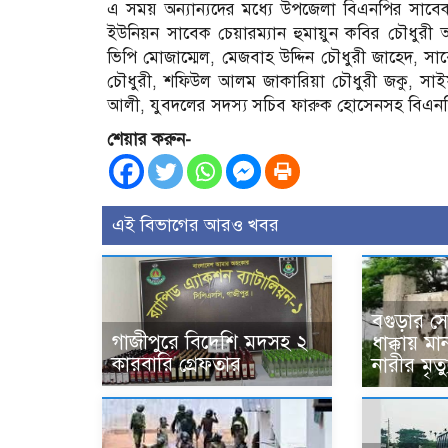
এ সময় অন্যান্যদের মধ্যে উপজেলা বিএনপির সাবেক
ইউনিয়ন সাবেক চেয়ারম্যান হুমায়ুন কবির চৌধুরী 
ভিপি মোজাম্মেল, মেজবাহ উদ্দিন চৌধুরী জাহেদ, স
চৌধুরী, শফিউল আলম জাকারিয়া চৌধুরী জকু, সাইফ
আলী, যুবদলের সদস্য সচিব ফারুক হোসেনসহ বিএনপি 
শেয়ার করুন-
এই বিভাগের আরও খবর
বগুড়ার সো
গাজীপুরে বিদেশি মদসহ ২
ধাক্কায় ম
কারবারি গ্রেফতার
নারীর মৃত্য