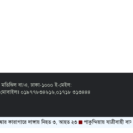
 মতিঝিল বা/এ, ঢাকা-১০০০ ই-মেইল:
m মোবাইলঃ ০১৯৭৭৮৩৪৬১৬,০১৭১৮ ৩১৩৪৪৪
র কারাগারে দাঙ্গায় নিহত ৩, আহত ২৩
পাকুন্দিয়ায় যাত্রীবাহী বাস নিয়ন্ত