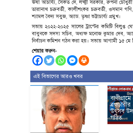
ঊষা আচার্য্য, সৈকত দে, লক্ষ্মী সরকার, রুপনা চৌধুর
তারানাথ চক্রবর্তী, কালীশংকর চক্রবর্তী, ওসমান গণি, টি
শ্যামল বৈদ্য সবুজ, অ্যাড. তৃষ্ণা ভট্টাচার্য্য প্রমুখ।
সভায় ২০২২-২০২৫ সালের ট্রাস্টের কমিটি বিলুপ্ত 
বাবুনকে সদস্য সচিব, অধ্যক্ষ মনোজ কুমার দেব, অ্যাড.
নির্বাচন কমিশন গঠন করা হয়। সভায় আগামী ১৫ মে ত্রি-ব
শেয়ার করুন-
এই বিভাগের আরও খবর
বাণীগ্রাম
ব্রহ্মচার
উৎসব উদ
গঠিত