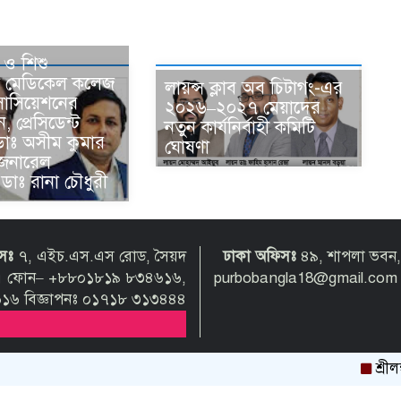
া ও শিশু
ল মেডিকেল কলেজ
লায়ন্স ক্লাব অব চিটাগং-এর
এসোসিয়েশনের
২০২৬–২০২৭ মেয়াদের
 প্রেসিডেন্ট
নতুন কার্যনির্বাহী কমিটি
ডাঃ অসীম কুমার
ঘোষণা
জেনারেল
 ডাঃ রানা চৌধুরী
িসঃ
৭, এইচ.এস.এস রোড, সৈয়দ
ঢাকা অফিসঃ
৪৯, শাপলা ভবন,
গ্রাম। ফোন– +৮৮০১৮১৯ ৮৩৪৬১৬,
purbobangla18@gmail.co
৬ বিজ্ঞাপনঃ ০১৭১৮ ৩১৩৪৪৪
শ্রীলঙ্কা