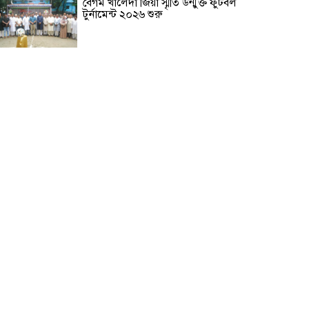
বেগম খালেদা জিয়া স্মৃতি উন্মুক্ত ফুটবল
টুর্নামেন্ট ২০২৬ শুরু
নিরাপত্তার নিশ্চয়তা পেলে দেশে ফিরে
বিচারের মুখোমুখি হতে চান সাকিব
আল হাসান
বাগেরহাটে সড়ক দুর্ঘটনায়
মোটরসাইকেল চালক নিহত
গাজীপুরে দিনে-দুপুরে বাসে আগুন
দিনাজপুরে ব্রিজের নিচ থেকে অজ্ঞাত
ব্যক্তির লাশ উদ্ধার
কালিহাতীতে পৃথক সড়ক দুর্ঘটনায়
নিহত ২ আহত ৩