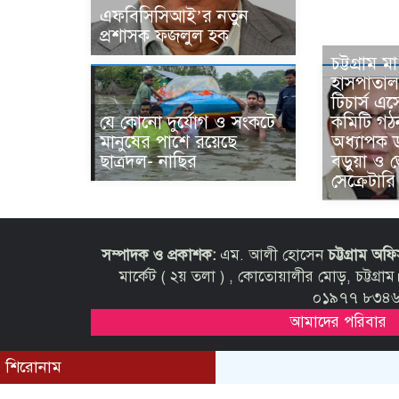
এফবিসিসিআই’র নতুন
প্রশাসক ফজলুল হক
চট্টগ্রাম ম
হাসপাতা
টিচার্স 
কমিটি গঠন,
যে কোনো দুর্যোগ ও সংকটে
অধ্যাপক 
মানুষের পাশে রয়েছে
বড়ুয়া ও 
ছাত্রদল- নাছির
সেক্রেটারি
সম্পাদক ও প্রকাশক:
এম. আলী হোসেন
চট্টগ্রাম অফ
মার্কেট ( ২য় তলা ) , কোতোয়ালীর মোড়, চট্ট
০১৯৭৭ ৮৩৪৬১
আমাদের পরিবার
শিরোনাম
© All rights reserved © 2021 purbobangla