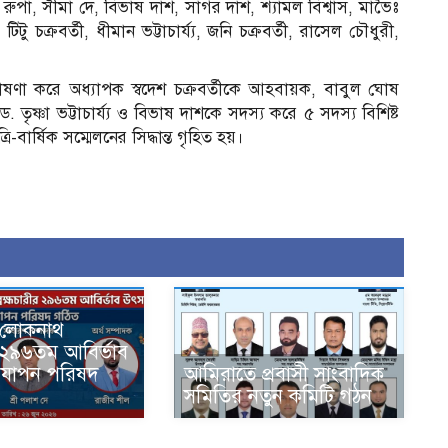
ী রুপা, সীমা দে, বিভাষ দাশ, সাগর দাশ, শ্যামল বিশ্বাস, মাভৈঃ
টু চক্রবর্তী, ধীমান ভট্টাচার্য্য, জনি চক্রবর্তী, রাসেল চৌধুরী,
ঘোষণা করে অধ্যাপক স্বদেশ চক্রবর্তীকে আহবায়ক, বাবুল ঘোষ
 তৃষ্ণা ভট্টাচার্য্য ও বিভাষ দাশকে সদস্য করে ৫ সদস্য বিশিষ্ট
ার্ষিক সম্মেলনের সিদ্ধান্ত গৃহিত হয়।
ে লোকনাথ
ীর ২৯৬তম আবির্ভাব
যাপন পরিষদ
আমিরাতে প্রবাসী সাংবাদিক
সমিতির নতুন কমিটি গঠন