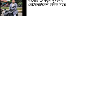
বাগেরহাটে সড়ক দুর্ঘটনায়
মোটরসাইকেল চালক নিহত
গাজীপুরে দিনে-দুপুরে বাসে আগুন
দিনাজপুরে ব্রিজের নিচ থেকে অজ্ঞাত
ব্যক্তির লাশ উদ্ধার
কালিহাতীতে পৃথক সড়ক দুর্ঘটনায়
নিহত ২ আহত ৩
জাতীয় বিশ্ববিদ্যালয়ের মাস্টার্স শেষপর্ব
পরীক্ষার ফল প্রকাশ
বন্দরের ভাণ্ডার পরিচালক
সালাহউদ্দিনের সম্মতিতে ৬৯ কোটি
টাকার অনৈতিক চুক্তি !