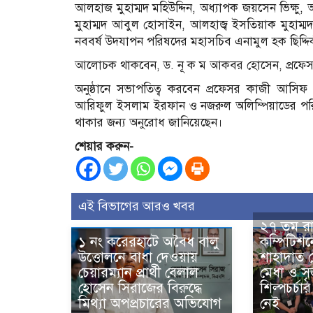
আলহাজ মুহাম্মদ মহিউদ্দিন, অধ্যাপক জয়সেন ভিক্ষু, অ
মুহাম্মদ আবুল হোসাইন, আলহাজ্ব ইসতিয়াক মুহাম্মদ মু
নববর্ষ উদযাপন পরিষদের মহাসচিব এনামুল হক ছিদ্দিকী,
আলোচক থাকবেন, ড. নূ ক ম আকবর হোসেন, প্রফেসর
অনুষ্ঠানে সভাপতিত্ব করবেন প্রফেসর কাজী আসিফ
আরিফুল ইসলাম ইরফান ও নজরুল অলিম্পিয়াডের পরিচা
থাকার জন্য অনুরোধ জানিয়েছেন।
শেয়ার করুন-
এই বিভাগের আরও খবর
২৭ তম রাফ
১ নং করেরহাটে অবৈধ বালু
কম্পিটিশন
উত্তোলনে বাধা দেওয়ায়
শাহাদাত 
চেয়ারম্যান প্রার্থী বেলাল
মেধা ও স
হোসেন সিরাজের বিরুদ্ধে
শিল্পচর্চ
মিথ্যা অপপ্রচারের অভিযোগ
নেই