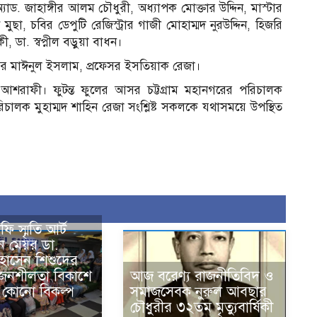
্যাড. জাহাঙ্গীর আলম চৌধুরী, অধ্যাপক মোক্তার উদ্দিন, মাস্টার
ছা, চবির ডেপুটি রেজিস্ট্রার গাজী মোহাম্মদ নুরউদ্দিন, হিজরি
 ডা. স্বপ্নীল বড়ুয়া বাধন।
 মাঈনুল ইসলাম, প্রফেসর ইসতিয়াক রেজা।
 আশরাফী। ফুটন্ত ফুলের আসর চট্টগ্রাম মহানগরের পরিচালক
লক মুহাম্মদ শাহিন রেজা সংশ্লিষ্ট সকলকে যথাসময়ে উপস্থিত
ি স্মৃতি আর্ট
ে মেয়র ডা.
হোসেন শিশুদের
ৃজনশীলতা বিকাশে
আজ বরেণ্য রাজনীতিবিদ ও
ার কোনো বিকল্প
সমাজসেবক নুরুল আবছার
চৌধুরীর ৩২তম মৃত্যুবার্ষিকী