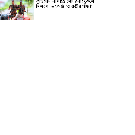
কুড়িগ্রাম সীমান্তে মোটরসাইকেলে
মিললো ৬ কেজি ‘ভারতীয় গাঁজা’
ঢাকা মহানগর পুলিশের ৭ কর্মকর্তাকে
বদলি
চট্টগ্রাম প্রেসক্লাবের ‘জুলাই বিপ্লব স্মৃতি
ফুটবল টুর্নামেন্ট’ ফাইনালে প্রিন্ট ও
ইলেকট্রনিক মিডিয়া টিম যৌথ
চ্যাম্পিয়ান
বাবুই পাখির বাসা
গ্যাস সংকটে গাজীপুরে ১৮%
কারখানায় ৩ দিনের ছুটি, বাড়ির পথে
শত শত শ্রমিক
জুলাই-যোদ্ধাদের পাশে দাঁড়াতে হবে :
মেয়র ডা. শাহাদাত হোসেন