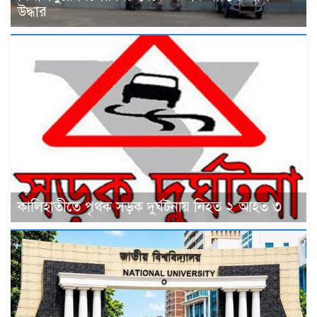
উদ্ধার
কালিহাতীতে পৃথক সড়ক দুর্ঘটনায় নিহত ২ আহত ৩