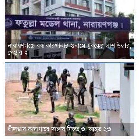
নারায়ণগঞ্জে বন্ধ কারখানার গুদামে যুবকের লাশ উদ্ধার,
গ্রেপ্তার ২
শ্রীলঙ্কার কারাগারে দাঙ্গায় নিহত ৩, আহত ২৩