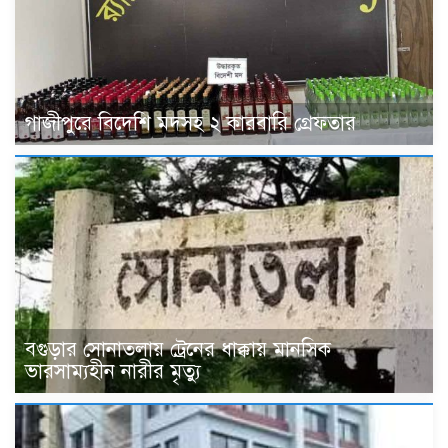
গাজীপুরে বিদেশি মদসহ ২ কারবারি গ্রেফতার
বগুড়ার সোনাতলায় ট্রেনের ধাক্কায় মানসিক
ভারসাম্যহীন নারীর মৃত্যু