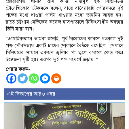
জোরারগঞ্জ থানার ওসি কাজী নাজমুল হক বিডিনিউজ
টোয়েন্টিফোর ডটকমকে বলেন, রাতে বারৈয়াহাট পৌরসদরে দুই
পক্ষের মধ্যে ধাওয়া পাল্টা ধাওয়ার মধ্যে তাহমিদ আহত হন।
রাতে চট্টগ্রাম মেডিকেল কলেজ হাসপাতালে চিকিৎসাধীন অবস্থায়
তিনি মারা যান।
“প্রাথমিকভাবে আমরা শুনেছি, পূর্ব বিরোধের কারণে গতকাল দুই
পক্ষ পৌরসভায় একটি চায়ের দোকানে বৈঠকে বসেছিল। সেখানে
সিনিয়রের সামনে একজন জুনিয়র পা তুলে বসাকে কেন্দ্র করে
উত্তেজনা সৃষ্টি হয়। এরপর দুই পক্ষ সংঘর্ষে জড়ায়।”
শেয়ার করুন-
এই বিভাগের আরও খবর