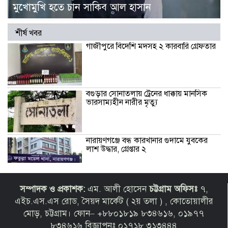
মুখোমুখি হতে চান সাকিব আল হাসান
শীর্ষ খবর
গাজীপুরে বিদেশি মদসহ ২ কারবারি গ্রেফতার
বগুড়ার সোনাতলায় ট্রেনের ধাক্কায় মানসিক
ভারসাম্যহীন নারীর মৃত্যু
নারায়ণগঞ্জে বন্ধ কারখানার গুদামে যুবকের
লাশ উদ্ধার, গ্রেপ্তার ২
সালমান খান ও তার বোনের বিরুদ্ধে কোটি
সম্পাদক ও প্রকাশক:
এম. আলী হোসেন
চট্টগ্রাম অফিসঃ
৭,
টাকার প্রতারণার অভিযোগ
এইচ.এস.এস রোড, সৈয়দ মার্কেট ( ২য় তলা ) , কোতোয়ালীর
মোড়, চট্টগ্রাম। ফোন– +৮৮০১৮১৯ ৮৩৪৬১৬, ০১৯৭৭
৮৩৪৬১৬ বিজ্ঞাপনঃ ০১৭১৮ ৩১৩৪৪৪