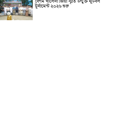
বেগম খালেদা জিয়া স্মৃতি উন্মুক্ত ফুটবল
টুর্নামেন্ট ২০২৬ শুরু
নিরাপত্তার নিশ্চয়তা পেলে দেশে ফিরে
বিচারের মুখোমুখি হতে চান সাকিব
আল হাসান
বাগেরহাটে সড়ক দুর্ঘটনায়
মোটরসাইকেল চালক নিহত
গাজীপুরে দিনে-দুপুরে বাসে আগুন
দিনাজপুরে ব্রিজের নিচ থেকে অজ্ঞাত
ব্যক্তির লাশ উদ্ধার
কালিহাতীতে পৃথক সড়ক দুর্ঘটনায়
নিহত ২ আহত ৩