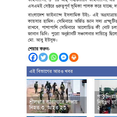
এসএমই সেক্টরে গুরুত্বপূর্ণ ভূমিকা পালক করে যাচ্ছে;
বাংলাদেশ ফাইন্যান্স ইসলামিক উইং- এই অগ্রযাত্র
কায়সার হামিদ। সেমিনারে অর্জিত জ্ঞান সদ্য প্রস্ফ
রাখবে, পাশাপাশি সেমিনারে আলোচিত কী নোট চলার
জানান তিনি। পুরো অনুষ্ঠানটি সঞ্চালনার দায়িত্বে ছ
মো. আবু ইউসুফ।
শেয়ার করুন-
এই বিভাগের আরও খবর
পাকুন্দিয়া
শ্রীলঙ্কার কারাগারে দাঙ্গায়
নিয়ন্ত্রণ হ
নিহত ৩, আহত ২৩
২