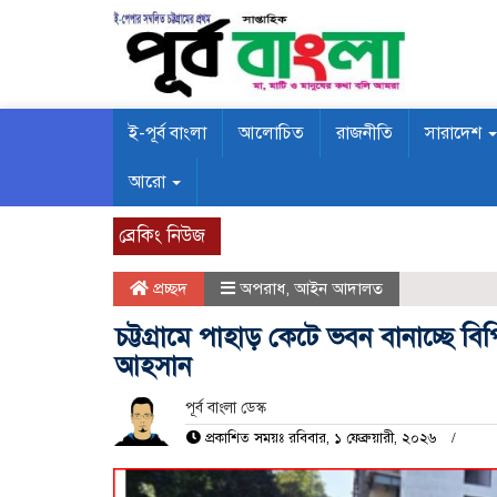
ই-পূর্ব বাংলা
আলোচিত
রাজনীতি
সারাদেশ
আরো
ব্রেকিং নিউজ
প্রচ্ছদ
অপরাধ
,
আইন আদালত
চট্টগ্রামে পাহাড় কেটে ভবন বানাচ্ছে
আহসান
পূর্ব বাংলা ডেস্ক
প্রকাশিত সময়ঃ রবিবার, ১ ফেব্রুয়ারী, ২০২৬