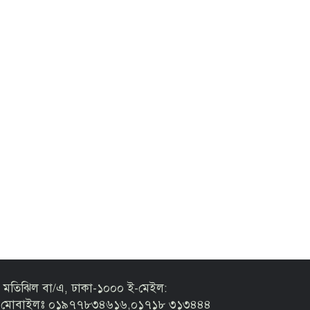
 মতিঝিল বা/এ, ঢাকা-১০০০ ই-মেইল:
m মোবাইলঃ ০১৯৭৭৮৩৪৬১৬,০১৭১৮ ৩১৩৪৪৪