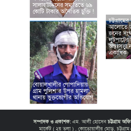
সালাহউদ্দিনের সম্মতিতে ৬৯
কোটি টাকার অনৈতিক চুক্তি !
চট্টগ্রাম
আলোতে তা
জনের সংঘ
লুটপাটের
অন্তঃসত্ত্
একাধিক
বোয়ালখালীর পোপাদিয়ায়
গ্রাম পুলিশ’র উপর হামলা;
থানায় ভুক্তভোগীর অভিযোগ
সম্পাদক ও প্রকাশক:
এম. আলী হোসেন
চট্টগ্রাম অফ
মার্কেট ( ২য় তলা ) , কোতোয়ালীর মোড়, চট্ট