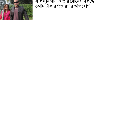
সালমান খান ও তার বোনের বিরুদ্ধে
কোটি টাকার প্রতারণার অভিযোগ
শ্রীলঙ্কার কারাগারে দাঙ্গায় নিহত ৩,
আহত ২৩
পাকুন্দিয়ায় যাত্রীবাহী বাস নিয়ন্ত্রণ
হারিয়ে দুর্ঘটনা, নিহত ২
বেগম খালেদা জিয়া স্মৃতি উন্মুক্ত ফুটবল
টুর্নামেন্ট ২০২৬ শুরু
নিরাপত্তার নিশ্চয়তা পেলে দেশে ফিরে
বিচারের মুখোমুখি হতে চান সাকিব
আল হাসান
বাগেরহাটে সড়ক দুর্ঘটনায়
মোটরসাইকেল চালক নিহত