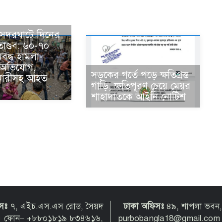
ের সদরঘাটে দিনের
ণ্ডব: ৬০-৭০
বদ্ধ হামলা-
 অভিযোগ,
সড়কের গর্তে পড়ে ক্ষতিগ্রস্ত
বা নারীসহ আহত
গাড়ি, ক্ষতিপূরণ চেয়ে মেয়র
শাহাদাতকে আইনি নোটিশ
িসঃ
৭, এইচ.এস.এস রোড, সৈয়দ
ঢাকা অফিসঃ
৪৯, শাপলা ভবন,
গ্রাম। ফোন– +৮৮০১৮১৯ ৮৩৪৬১৬,
purbobangla18@gmail.co