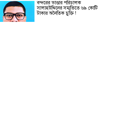
বন্দরের ভাণ্ডার পরিচালক
সালাহউদ্দিনের সম্মতিতে ৬৯ কোটি
টাকার অনৈতিক চুক্তি !
কুড়িগ্রাম সীমান্তে মোটরসাইকেলে
মিললো ৬ কেজি ‘ভারতীয় গাঁজা’
ঢাকা মহানগর পুলিশের ৭ কর্মকর্তাকে
বদলি
চট্টগ্রাম প্রেসক্লাবের ‘জুলাই বিপ্লব স্মৃতি
ফুটবল টুর্নামেন্ট’ ফাইনালে প্রিন্ট ও
ইলেকট্রনিক মিডিয়া টিম যৌথ
চ্যাম্পিয়ান
বাবুই পাখির বাসা