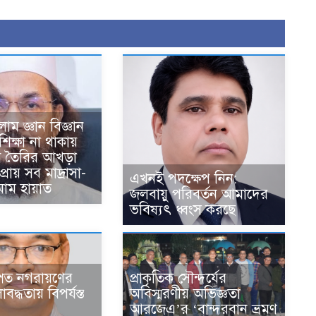
ম জ্ঞান বিজ্ঞান
িক্ষা না থাকায়
ব তৈরির আখড়া
্রায় সব মাদ্রাসা-
এখনই পদক্ষেপ নিন:
মাম হায়াত
জলবায়ু পরিবর্তন আমাদের
ভবিষ্যৎ ধ্বংস করছে
িত নগরায়ণের
প্রাকৃতিক সৌন্দর্যের
বদ্ধতায় বিপর্যস্ত
অবিস্মরণীয় অভিজ্ঞতা
আরজেএ’র ‘বান্দরবান ভ্রমণ