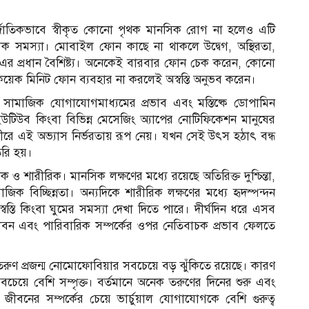
্জাতিকভাবে স্বীকৃত কোনো পৃথক মানসিক রোগ না হলেও এটি
মানসিক সমস্যা। মোবাইল ফোন কাছে না থাকলে উদ্বেগ, অস্থিরতা,
ই এর প্রধান বৈশিষ্ট্য। অনেকেই বারবার ফোন চেক করেন, কোনো
য়েক মিনিট ফোন ব্যবহার না করলেই অস্বস্তি অনুভব করেন।
ামাজিক যোগাযোগমাধ্যমের প্রভাব এবং মস্তিষ্কে ডোপামিন
ইউটিউব কিংবা বিভিন্ন মেসেজিং অ্যাপের নোটিফিকেশন মানুষের
ধীরে এই অভ্যাস নির্ভরতায় রূপ নেয়। যখন সেই উৎস হঠাৎ বন্ধ
ৈরি হয়।
ারীরিক। মানসিক লক্ষণের মধ্যে রয়েছে অতিরিক্ত দুশ্চিন্তা,
িক বিচ্ছিন্নতা। অন্যদিকে শারীরিক লক্ষণের মধ্যে হৃদস্পন্দন
স্বস্তি কিংবা ঘুমের সমস্যা দেখা দিতে পারে। দীর্ঘদিন ধরে এসব
্ষাজীবন এবং পারিবারিক সম্পর্কের ওপর নেতিবাচক প্রভাব ফেলতে
, তরুণ প্রজন্ম নোমোফোবিয়ার সবচেয়ে বড় ঝুঁকিতে রয়েছে। কারণ
সবচেয়ে বেশি সম্পৃক্ত। বর্তমানে অনেক তরুণের দিনের শুরু এবং
তব জীবনের সম্পর্কের চেয়ে ভার্চুয়াল যোগাযোগকে বেশি গুরুত্ব