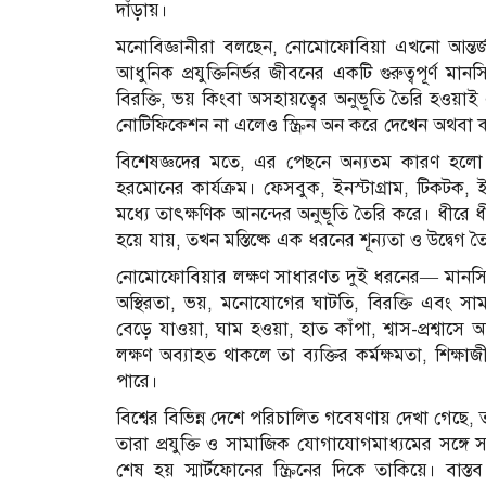
দাঁড়ায়।
মনোবিজ্ঞানীরা বলছেন, নোমোফোবিয়া এখনো আন্তর
আধুনিক প্রযুক্তিনির্ভর জীবনের একটি গুরুত্বপূর্ণ 
বিরক্তি, ভয় কিংবা অসহায়ত্বের অনুভূতি তৈরি হওয়া
নোটিফিকেশন না এলেও স্ক্রিন অন করে দেখেন অথবা ক
বিশেষজ্ঞদের মতে, এর পেছনে অন্যতম কারণ হলো স
হরমোনের কার্যক্রম। ফেসবুক, ইনস্টাগ্রাম, টিকটক, 
মধ্যে তাৎক্ষণিক আনন্দের অনুভূতি তৈরি করে। ধীরে 
হয়ে যায়, তখন মস্তিষ্কে এক ধরনের শূন্যতা ও উদ্বেগ ত
নোমোফোবিয়ার লক্ষণ সাধারণত দুই ধরনের— মানসিক ও শ
অস্থিরতা, ভয়, মনোযোগের ঘাটতি, বিরক্তি এবং সামাজ
বেড়ে যাওয়া, ঘাম হওয়া, হাত কাঁপা, শ্বাস-প্রশ্বাসে অ
লক্ষণ অব্যাহত থাকলে তা ব্যক্তির কর্মক্ষমতা, শিক
পারে।
বিশ্বের বিভিন্ন দেশে পরিচালিত গবেষণায় দেখা গেছে
তারা প্রযুক্তি ও সামাজিক যোগাযোগমাধ্যমের সঙ্গে 
শেষ হয় স্মার্টফোনের স্ক্রিনের দিকে তাকিয়ে। বাস্