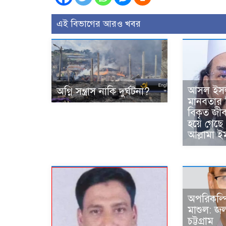
এই বিভাগের আরও খবর
আসল ইসলা
অগ্নি সন্ত্রাস নাকি দুর্ঘটনা?
মানবতার শ
বিকৃত জী
হয়ে গেছে প
আল্লামা ই
অপরিকল্প
মাশুল: জলা
চট্টগ্রাম