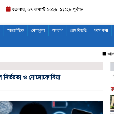
শুক্রবার, ০৭ অগাস্ট ২০২৬, ১১:২৮ পূর্বাহ্ন
আন্তর্জাতিক
খেলাধুলা
অপরাধ
প্রেস বিজ্ঞপ্তি
গরম কথা
কালিহাতীত
ল নির্ভরতা ও নোমোফোবিয়া